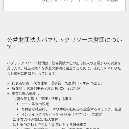
公益財団法人パブリックリソース財団につい
て
パブリックリソース財団は、社会貢献の志のある個人や企業からの資金を
受け入れ、社会の様々な課題の解決に役立てるために、優れたＮＰＯや社
会起業家に助成を行っています。
代表者役職 ：代表理事・理事長 久住 剛（くすみ つよし）
所在地 ：東京都中央区湊2-16-25 202号室
事業活動の概要 ：
資金等を募り、管理・活用する事業
テーマ基金の設定
寄付者が独自にテーマや助成の仕組みを設定するオリジナル基金
オンライン寄付サイトGive One（ギブワン）の運営
企業の社会貢献活動の支援
社会的活動を行うＮＰＯ 等に対する研修事業