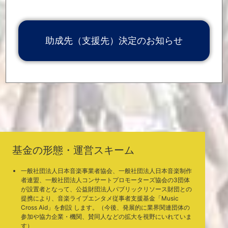
2020.10.8
グラム公募期間：2020年10月8日(木)13:00〜10月20日(火)17:00】
公募要項等の詳細については、特設サイトよりご確認ください。
https://www.info.public.or.jp/musiccrossaid
「ご寄付いただいた皆様」を更新しました。
2020.10.8
助成先（支援先）決定のお知らせ
「Music Cross Aid関連ニュース」を更新しました。
2020.10.5
第1回助成プログラム助成先(支援先)が決定しました。
2020.10.1
[
PDFファイル
]
第2回助成プログラムの公募期間が決定しました。
2020.10.1
【第2回助成プログラム公募期間：2020年10月8日(木)〜10月20日
(火)】
「ご寄付いただいた皆様」を更新しました。
2020.9.28
「Music Cross Aid関連ニュース」を更新しました。
2020.9.28
「ご寄付いただいた皆様」を更新しました。
2020.9.25
「Music Cross Aid関連ニュース」を更新しました。
2020.9.23
「Music Cross Aid関連ニュース」を更新しました。
2020.9.14
「Music Cross Aid関連ニュース」を更新しました。
2020.9.7
基金の形態・運営スキーム
「Music Cross Aid関連ニュース」を更新しました。
2020.8.31
「ご寄付いただいた皆様」を更新しました。
2020.8.31
一般社団法人日本音楽事業者協会、一般社団法人日本音楽制作
「Music Cross Aid関連ニュース」を更新しました。
2020.8.24
者連盟、一般社団法人コンサートプロモーターズ協会の3団体
「ご寄付いただいた皆様」を更新しました。
2020.8.24
が設置者となって、公益財団法人パブリックリソース財団との
「ご寄付いただいた皆様」を更新しました。
2020.8.19
提携により、音楽ライブエンタメ従事者支援基金「Music
「Music Cross Aid関連ニュース」を更新しました。
2020.8.17
Cross Aid」を創設 します。（今後、発展的に業界関連団体の
参加や協力企業・機関、賛同人などの拡大を視野にいれていま
「Music Cross Aid関連ニュース」を更新しました。
2020.8.11
す）
「ご寄付いただいた皆様」を更新しました。
2020.8.11