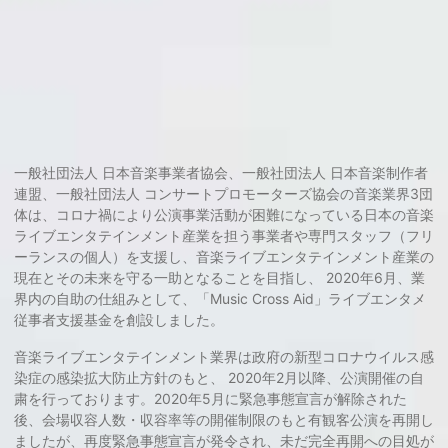
一般社団法人 日本音楽事業者協会、一般社団法人 日本音楽制作者
連盟、一般社団法人 コンサートプロモーターズ協会の音楽業界3団
体は、コロナ禍により公演事業活動が困難になっている日本の音楽
ライブエンタテインメント産業を担う事業者や専門スタッフ（フリ
ーランスの個人）を支援し、音楽ライブエンタテインメント産業の
現在とその未来を守る一助となることを目指し、 2020年6月、業
界内の自助の仕組みとして、「Music Cross Aid」ライブエンタメ
従事者支援基金を創設しました。
音楽ライブエンタテインメント業界は政府の新型コロナウイルス感
染症の感染拡大防止方針のもと、 2020年2月以降、公演開催の自
粛を行っております。2020年5月に緊急事態宣言が解除された
後、会場収容人数・収容率等の開催制限のもと有観客公演を再開し
ましたが、再度緊急事態宣言が発令され、未だ完全再開への目処が