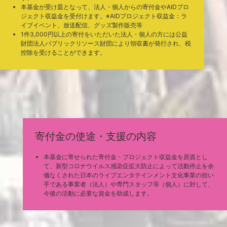
本基金が受け皿となって、法人・個人からの寄付金やAIDプロ
プレスリリースを配信しました。
2020.8.11
ジェクト収益金を受付けます。※AIDプロジェクト収益金：ラ
＜映像・音楽コンテンツの企画・制作・運用、アーティストの発
掘・育成、ライブイベントのプロデュースなどを行う、株式会社バ
イブイベント、放送配信、グッズ製作販売等
ンダイナムコアーツより当基金の活動へ賛同を頂き寄付を頂きまし
1件3,000円以上の寄付をいただいた法人・個人の方には公益
た。＞
財団法人パブリックリソース財団により領収書が発行され、税
[
PDFファイル
]
控除を受けることができます。
「Music Cross Aid関連ニュース」を更新しました。
2020.8.3
「ご寄付いただいた皆様」を更新しました。
2020.7.30
＜株式会社エムアップホールディングス様より、Music Cross Aid
の趣旨に賛同頂き、30,000,000円のご寄付を頂きましたので、お
知らせいたします。＞
https://m-upholdings.co.jp/news/?id=1000004423
日本音楽制作者連盟理事長の野村達矢が、当基金の設立の経緯や日
2020.7.24
本のポップミュージック業界の現状について、US版のビルボードに
インタビューを受けた内容が掲載となりました。
https://www.billboard.com/articles/news/international/9423439/fe
寄付金の使途・支援の内容
deration-music-producers-japan-president-tatsuya-nomura-music
-cross-aid-interview
プレスリリースを配信しました。＜本日14日(火)13時〜第1回助成プ
2020.7.14
本基金に寄せられた寄付金・プロジェクト収益金を原資とし
ログラム 申請受付開始 ◆特設サイトにて、公募要項発表＞
[
PDFファイル
]
て、新型コロナウイルス感染症拡大防止によって活動停止を余
第一回助成プログラム・公募要項は7月14日（火）オフィシャルペ
2020.7.10
儀なくされた日本のライブエンタテインメント文化事業の担い
ージ最新情報・プレスリリースにてご案内の予定です。
手である事業者（法人）や専門スタッフ等（個人）に対して、
「ご寄付いただいた皆様」を更新しました。
2020.7.10
今後の活動に必要な資金を助成します。
7月9日(木) 夜10時30分〜NHKで放送の「みんなでエール キックオ
2020.7.9
フスペシャル」にて、Music Cross Aidをご紹介いただきます。
https://www.nhk.or.jp/music/special/431915.html
7月7日(火)19:00-24:00 ライブストリーミングスタジオDOMMUN
2020.7.6