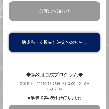
「Music Cross Aid関連ニュース」を更新しました。
2021.5.24
「ご寄付いただいた皆様」を更新しました。
2021.5.18
公募のお知らせ
「Music Cross Aid関連ニュース」を更新しました。
2021.5.17
「Music Cross Aid関連ニュース」を更新しました。
2021.5.6
「ご寄付いただいた皆様」を更新しました。
2021.4.22
「ご寄付いただいた皆様」を更新しました。
2021.4.21
「ご寄付いただいた皆様」を更新しました。
2021.4.19
「ご寄付いただいた皆様」を更新しました。
2021.4.7
助成先（支援先）決定のお知らせ
第三回助成プログラムについて、助成先決定のお知らせが公開とな
2021.4.1
りました。
詳細は、特設サイトよりご覧ください。
https://f57bd571-dc5e-4590-a963-e61e2d6fb208.filesusr.com/ug
d/9a4a58_0bcc529a21f2426eacbfc8ca99b7c031.pdf
「ご寄付いただいた皆様」を更新しました。
2021.3.31
第4回助成プログラムの公募を開始いたしました。【第4回助成プロ
2021.3.30
グラム公募期間：2021年3月30日(火)13:00～4月13日(火)17:00】 公
◆第3回助成プログラム◆
募要項等の詳細については、特設サイトよりご確認ください。
http
s://www.info.public.or.jp/musiccrossaid
CDショップ大賞のYouTubeチャンネルで、日本音楽制作者連盟理
2021.3.24
公募期間：2021年1月26日(火)13:00～2月9日
事長/(株)ヒップランドミュージックコーポレーション 代表取締役
(火)17:00
社長 野村達矢のインタビュー動画が公開されました。インタビュー
内でMusic Cross Aidについての質問にも回答しています。ぜひご
覧ください。
※第3回 公募の受付は終了しました
https://www.youtube.com/watch?v=fzvUJb8t2qs
「ご寄付いただいた皆様」を更新しました。
2021.3.12
「ご寄付いただいた皆様」を更新しました。
2021.3.8