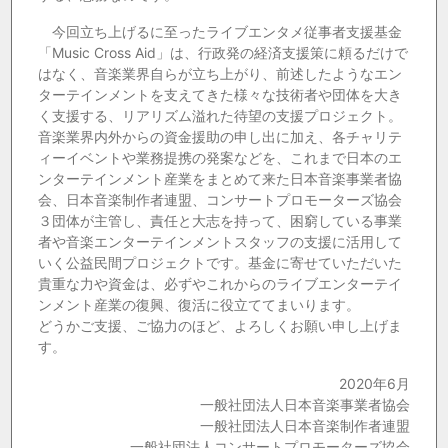
今回立ち上げるに至ったライブエンタメ従事者支援基金
「Music Cross Aid」は、行政発の経済支援策に頼るだけで
はなく、音楽業界自らが立ち上がり、前述したようなエン
ターテインメントを支えてきた様々な技術者や団体を大き
く支援する、リアリズム溢れた待望の支援プロジェクト。
音楽業界内外からの資金援助の申し出に加え、各チャリテ
ィーイベントや業務提携の発案などを、これまで日本のエ
ンターテインメント産業をまとめて来た日本音楽事業者協
会、日本音楽制作者連盟、コンサートプロモーターズ協会
３団体が主管し、責任と大志を持って、困窮している事業
者や音楽エンターテインメントスタッフの支援に活用して
いく公益民間プロジェクトです。基金に寄せていただいた
貴重な力や資金は、必ずやこれからのライブエンターテイ
ンメント産業の復興、復活に役立ててまいります。
どうかご支援、ご協力のほど、よろしくお願い申し上げま
す。
2020年6月
一般社団法人日本音楽事業者協会
一般社団法人日本音楽制作者連盟
一般社団法人コンサートプロモーターズ協会