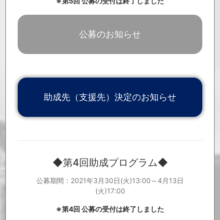
※第5回 公募の受付は終了しました
「Music Cross Aid関連ニュース」を更新しました。
2021.9.27
「ご寄付いただいた皆様」を更新しました。
2021.9.24
「ご寄付いただいた皆様」を更新しました。
2021.9.17
公募のお知らせ
「Music Cross Aid関連ニュース」を更新しました。
2021.9.13
「Music Cross Aid関連ニュース」を更新しました。
2021.9.6
「ご寄付いただいた皆様」を更新しました。
2021.9.6
「Music Cross Aid関連ニュース」を更新しました。
2021.8.17
「ご寄付いただいた皆様」を更新しました。
2021.8.12
「ご寄付いただいた皆様」を更新しました。
2021.8.1
助成先（支援先）決定のお知らせ
「ご寄付いただいた皆様」を更新しました。
2021.7.30
第5回助成プログラムの公募を開始いたしました。【第5回助成プロ
2021.7.13
グラム公募期間：2021年7月13日(火)13:00～8月3日(火)17:00】 公募
要項等の詳細については、特設サイトよりご確認ください。
https://
www.info.public.or.jp/musiccrossaid
「Music Cross Aid関連ニュース」を更新しました。
2021.7.12
「ご寄付いただいた皆様」を更新しました。
2021.7.6
◆第4回助成プログラム◆
「Music Cross Aid関連ニュース」を更新しました。
2021.7.6
「ご寄付いただいた皆様」を更新しました。
2021.7.5
公募期間：2021年3月30日(火)13:00～4月13日
第四回助成プログラムについて、助成先決定のお知らせが公開とな
2021.6.16
りました。
(火)17:00
詳細は、特設サイトよりご覧ください。
https://drive.google.com/file/d/1Z7k84oyqK-TIDqpUNHc_G9RwRHsf
※第4回 公募の受付は終了しました
tpOH/view
「Music Cross Aid関連ニュース」を更新しました。
2021.6.14