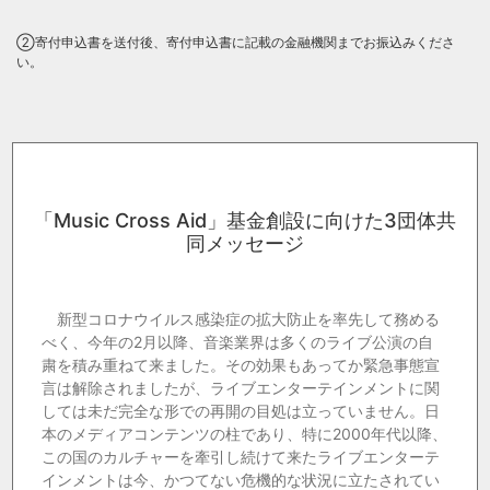
②寄付申込書を送付後、寄付申込書に記載の金融機関までお振込みくださ
い。
「Music Cross Aid」基金創設に向けた3団体共
同メッセージ
新型コロナウイルス感染症の拡大防止を率先して務める
べく、今年の2月以降、音楽業界は多くのライブ公演の自
粛を積み重ねて来ました。その効果もあってか緊急事態宣
言は解除されましたが、ライブエンターテインメントに関
しては未だ完全な形での再開の目処は立っていません。日
本のメディアコンテンツの柱であり、特に2000年代以降、
この国のカルチャーを牽引し続けて来たライブエンターテ
インメントは今、かつてない危機的な状況に立たされてい