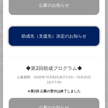
「Music Cross Aid関連ニュース」を更新しました。
2021.2.22
公募のお知らせ
「ご寄付いただいた皆様」を更新しました。
2021.2.12
2月14日(日)午後9時15分〜放送の、NHK総合『NHKスペシャル パ
2021.2.8
ンデミック 激動の世界 (8)「音楽&スポーツ 熱狂なき空間」』内で
Music Cross Aidの活動についてご紹介いただく予定です。皆さま
ぜひご覧ください。＊なお放送日、放送内容が変更となる可能性が
ございます。あらかじめご了承ください。
https://www.nhk.jp/p/special/ts/2NY2QQLPM3/episode/te/YNKY6R
X17V/
助成先（支援先）決定のお知らせ
「Music Cross Aid関連ニュース」を更新しました。
2021.2.8
「ご寄付いただいた皆様」を更新しました。
2021.2.5
「ご寄付いただいた皆様」を更新しました。
2021.2.3
「Music Cross Aid関連ニュース」を更新しました。
2021.2.1
「ご寄付いただいた皆様」を更新しました。
2021.1.28
第3回助成プログラムの公募を開始いたしました。【第3回助成プロ
2021.1.26
グラム公募期間：2021年1月26日(火)～2月9日(火) 17:00】
◆第2回助成プログラム◆
公募要項等の詳細については、特設サイトよりご確認ください。
https://www.info.public.or.jp/musiccrossaid
公募期間：2020年10月8日(木)13:00～10月20日
「Music Cross Aid関連ニュース」を更新しました。
2021.1.25
(火)17:00
「Music Cross Aid関連ニュース」を更新しました。
2021.1.18
「ご寄付いただいた皆様」を更新しました。
2021.1.14
※第2回 公募の受付は終了しました
「ご寄付いただいた皆様」を更新しました。
2021.1.7
「Music Cross Aid関連ニュース」を更新しました。
2021.1.5
「ご寄付いただいた皆様」を更新しました。
2020.12.28
公募のお知らせ
「ご寄付いただいた皆様」を更新しました。
2020.12.24