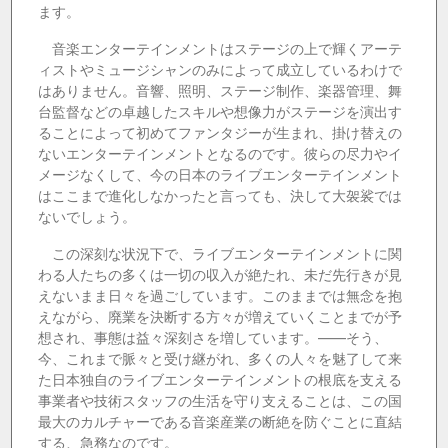
ます。
音楽エンターテインメントはステージの上で輝くアーテ
ィストやミュージシャンのみによって成立しているわけで
はありません。音響、照明、ステージ制作、楽器管理、舞
台監督などの卓越したスキルや想像力がステージを演出す
ることによって初めてファンタジーが生まれ、掛け替えの
ないエンターテインメントとなるのです。彼らの尽力やイ
メージなくして、今の日本のライブエンターテインメント
はここまで進化しなかったと言っても、決して大袈裟では
ないでしょう。
この深刻な状況下で、ライブエンターテインメントに関
わる人たちの多くは一切の収入が絶たれ、未だ先行きが見
えないまま日々を過ごしています。このままでは無念を抱
えながら、廃業を決断する方々が増えていくことまでが予
想され、事態は益々深刻さを増しています。——そう、
今、これまで脈々と受け継がれ、多くの人々を魅了して来
た日本独自のライブエンターテインメントの根底を支える
事業者や技術スタッフの生活を守り支えることは、この国
最大のカルチャーである音楽産業の断絶を防ぐことに直結
する、急務なのです。