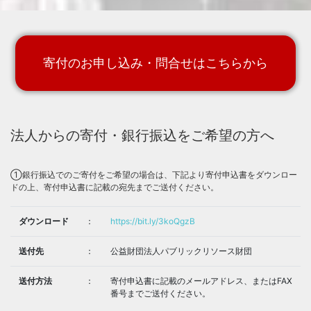
Eにて行われる
トークイベント＜Talking About With / After CORONA「ライヴエン
ターテインメントの行方＞
の第一部(19:00-20:00「新しい文化を創造するために真に有効な支
援体制とは」)にて
日本音楽制作者連盟理事長の野村達矢がパネラーとして登壇しま
寄付のお申し込み・問合せはこちらから
す。
▽詳細は、以下DOMMUEのWEBサイトをご覧ください。
https://www.dommune.com/streamings/2020/070701/
「ご寄付いただいた皆様」を更新しました。
2020.7.6
プレスリリースを配信しました。
2020.7.6
＜ファンキー加藤、back number、Uruらイドエンターテインメン
法人からの寄付・銀行振込をご希望の方へ
ト所属アーティストから寄付頂きました！＞
[
PDFファイル
]
7月5日（日）24時00分～26時00分放送 坂本龍一氏のラジオ番組
2020.7.1
「RADIO SAKAMOTO」にて野村理事長がコメント出演します。
①銀行振込でのご寄付をご希望の場合は、下記より寄付申込書をダウンロー
※J-WAVE
https://www.j-wave.co.jp/original/radiosakamoto/
Music Cross Aidについて音楽雑誌「MUSICA 」7月号に掲載されま
ドの上、寄付申込書に記載の宛先までご送付ください。
2020.7.1
した。
「ご寄付いただいた皆様」を更新しました。
2020.7.1
ダウンロード
：
https://bit.ly/3koQgzB
「ご寄付いただいた皆様」を更新しました。
2020.6.20
6月16日（火）18時00分～20時00分の生放送『いま、音楽にできる
2020.6.16
こと』に『エンタメ・音楽業界トップ鼎談～いま、音楽にできるこ
送付先
：
公益財団法人パブリックリソース財団
と～』と題してエンタメ・音楽業界の主要3団体のトップ3名が出演
します。※ニッポン放送 ラジオAM1242+FM93
https://news.1242.
com/article/229369
送付方法
：
寄付申込書に記載のメールアドレス、またはFAX
HPを公開いたしました。
2020.6.11
番号までご送付ください。